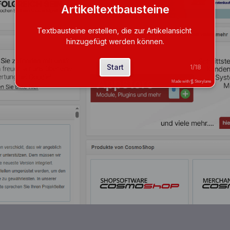
Artikeltextbausteine
Textbausteine erstellen, die zur Artikelansicht 
hinzugefügt werden können.
Start
1
/
18
Made with
Storylane